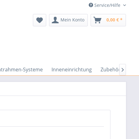
Service/Hilfe
Mein Konto
0,00 € *
htrahmen-Systeme
Inneneinrichtung
Zubehör Fitness
