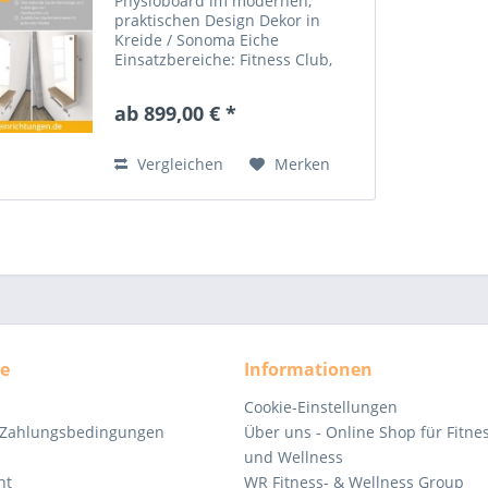
Physioboard im modernen,
praktischen Design Dekor in
Kreide / Sonoma Eiche
Einsatzbereiche: Fitness Club,
Physiotherapie,
Gesundheitszentren... Maße:
ab 899,00 € *
(HxBxT) 93 x 50 x 28 cm Spiegel
Garderobenstange zum
Überhängen von Hose,
Vergleichen
Merken
Pullover......
ce
Informationen
Cookie-Einstellungen
 Zahlungsbedingungen
Über uns - Online Shop für Fitne
und Wellness
ht
WR Fitness- & Wellness Group