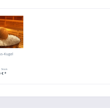
ss-Kugel
1 Stück
 € *