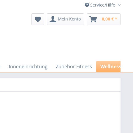
Service/Hilfe
Mein Konto
0,00 € *
e
Inneneinrichtung
Zubehör Fitness
Wellness / Sp